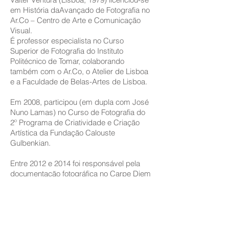
em História daAvançado de Fotografia no
Ar.Co – Centro de Arte e Comunicação
Visual.
É professor especialista no Curso
Superior de Fotografia do Instituto
Politécnico de Tomar, colaborando
também com o Ar.Co, o Atelier de Lisboa
e a Faculdade de Belas-Artes de Lisboa.
Em 2008, participou (em dupla com José
Nuno Lamas) no Curso de Fotografia do
2º Programa de Criatividade e Criação
Artística da Fundação Calouste
Gulbenkian.
Entre 2012 e 2014 foi responsável pela
documentação fotográfica no Carpe Diem
– Arte e Pesquisa.
É um dos artistas residentes no HANGAR
– Centro de Investigação Artística.
Juntamente com Duarte Amaral Netto,
João Paulo Serafim e Rodrigo Peixoto,