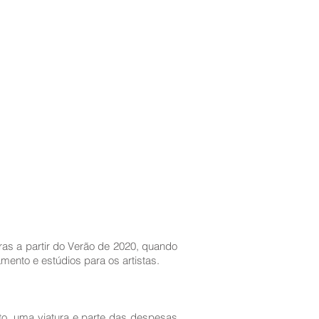
ras a partir do Verão de 2020, quando
mento e estúdios para os artistas.
o, uma viatura e parte das despesas