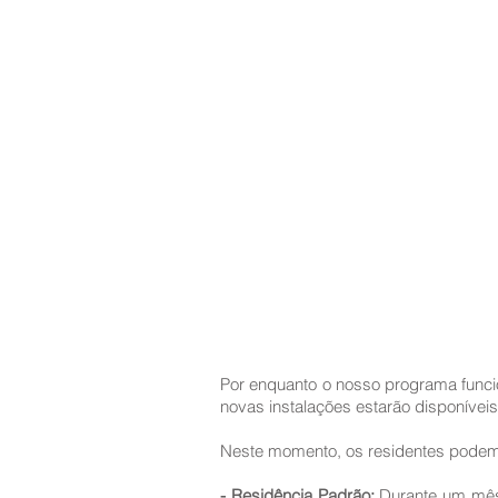
Por enquanto o nosso programa funcio
novas instalações estarão disponíveis
Neste momento, os residentes podem 
- Residência Padrão:
Durante um mês,