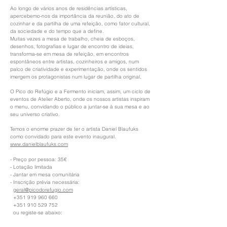
Ao longo de vários anos de residências artísticas,
apercebemo-nos da importância da reunião, do ato de
cozinhar e da partilha de uma refeição, como fator cultural,
da sociedade e do tempo que a define.
Muitas vezes a mesa de trabalho, cheia de esboços,
desenhos, fotografias e lugar de encontro de ideias,
transforma-se em mesa de refeição, em encontros
espontâneos entre artistas, cozinheiros e amigos, num
palco de criatividade e experimentação, onde os sentidos
imergem os protagonistas num lugar de partilha original.
O Pico do Refúgio e a Fermento iniciam, assim, um ciclo de
eventos de Atelier Aberto, onde os nossos artistas inspiram
o menu, convidando o público a juntar-se à sua mesa e ao
seu universo criativo.
Temos o enorme prazer de ter o artista Daniel Blaufuks
como convidado para este evento inaugural.
www.danielblaufuks.com
- Preço por pessoa: 35€
- Lotação limitada
- Jantar em mesa comunitária
- Inscrição prévia necessária:
geral@picodorefugio.com
+351 919 960 660
+351 910 529 752
ou registe-se abaixo: