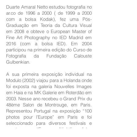
Duarte Amaral Netto estudou fotografia no
ar.co de 1996 a 2000 ( de 1999 a 2000
com a bolsa Kodak), fez uma Pós-
Graduação em Teoria da Cultura Visual
em 2008 e obteve o European Master of
Fine Art Photography no IED Madrid em
2016 (com a bolsa IED). Em 2004
participou na primeira edição do Curso de
Fotografia da Fundação Calouste
Gulbenkian.
A sua primeira exposição individual na
Modulo (2002) viajou para a Holanda onde
foi exposta na galeria Nouvelles Images
em Haia e na MK Galerie em Roterdão em
2003. Nesse ano recebeu o Grand Prix du
48ème Salon de Montrouge, em Paris.
Representou Portugal na exposição “100
photos pour l’Europe” em Paris e foi
seleccionado para diversos festivais e
eventos como “European Night” em Arles
(2006) ou Plat(t)form em Winterthur (2014).